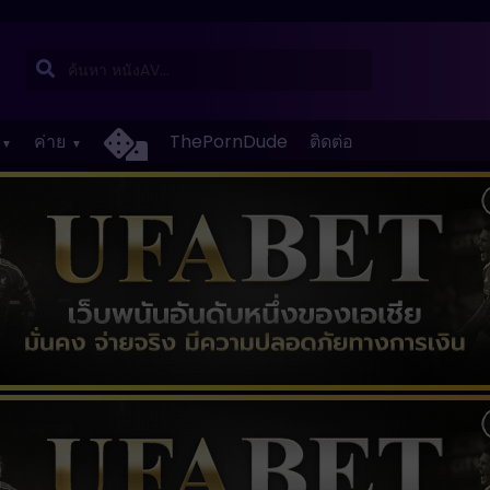
ค่าย
ThePornDude
ติดต่อ