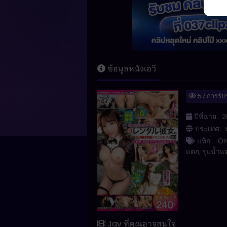
ข้อมูลหนังเอวี
57 การรั
ปีที่ฉาย:
2
ประเทศ:
แท็ก:
Ord
แตก
รุมน้ำแ
,
Jav ที่คุณอาจสนใจ