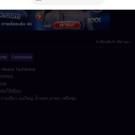
6 เดือนที่แล้ว ที่ผ่านมา
ับชม
Censored
Hinata Tachibana
EPPAN
026
หนังโป๊ญี่ปุ่น
งานเดี่ยว
นมใหญ่
น้ำแตก
ลามก
เหงื่อชุ่ม
,
,
,
,
,