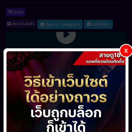
วีดีโอหลัก
เพิ่มลงในบันทึก
onlyfans
ติดตาม Telegram
X
แชร์
ชื่นชอบ
(0)
ไม่ตรงใจ
(0)