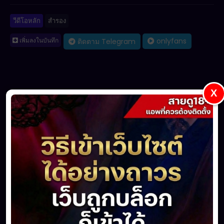
วีดีโอหลัก
สำรอง
เพิ่มลงในบันทึก
onlyfans
ติดตาม Telegram
X
แชร์
ชื่นชอบ
(0)
ไม่ตรงใจ
(0)