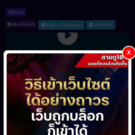
วีดีโอหลัก
เพิ่มลงในบันทึก
onlyfans
ติดตาม Telegram
X
แชร์
ชื่นชอบ
(0)
ไม่ตรงใจ
(0)