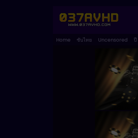
Home
ซับไทย
Uncensored
ปี