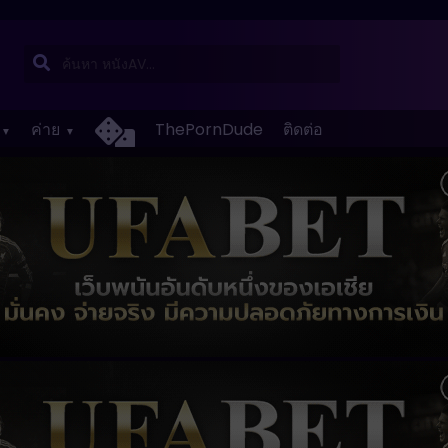
ค่าย
ThePornDude
ติดต่อ