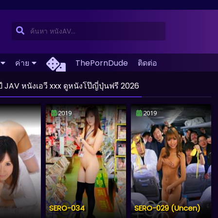
ค่าย
ThePornDude
ติดต่อ
V หนังเอวี xxx ดูหนังโป๊ญี่ปุ่นฟรี 2026
2019
2019
SERO-034
SERO-029 (Uncen)