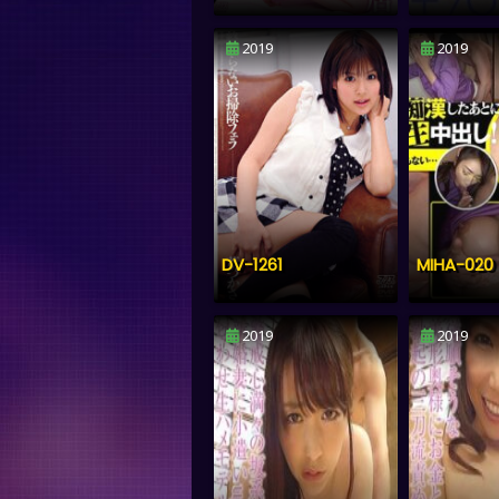
2019
2019
DV-1261
MIHA-020
2019
2019