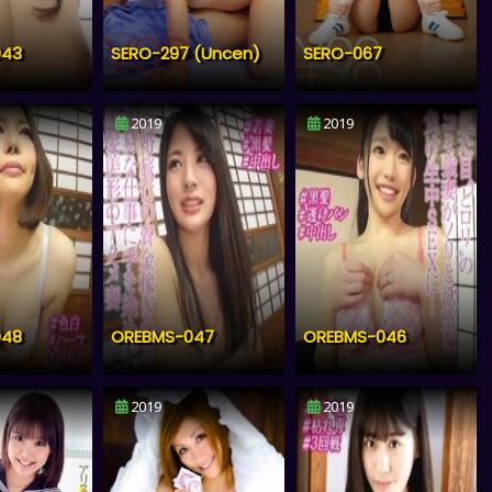
043
SERO-297 (Uncen)
SERO-067
2019
2019
048
OREBMS-047
OREBMS-046
2019
2019