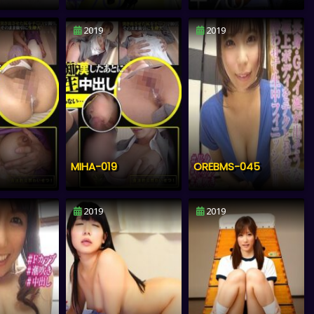
2019
2019
MIHA-019
OREBMS-045
2019
2019